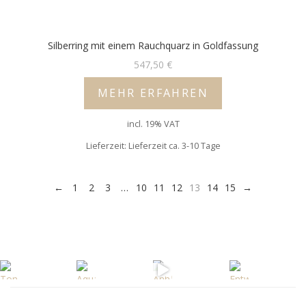
Silberring mit einem Rauchquarz in Goldfassung
547,50
€
MEHR ERFAHREN
incl. 19% VAT
Lieferzeit: Lieferzeit ca. 3-10 Tage
←
1
2
3
…
10
11
12
13
14
15
→