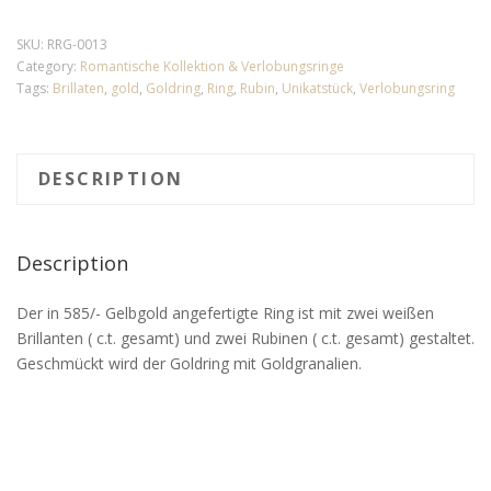
SKU:
RRG-0013
Category:
Romantische Kollektion & Verlobungsringe
Tags:
Brillaten
,
gold
,
Goldring
,
Ring
,
Rubin
,
Unikatstück
,
Verlobungsring
DESCRIPTION
Description
Der in 585/- Gelbgold angefertigte Ring ist mit zwei weißen
Brillanten ( c.t. gesamt) und zwei Rubinen ( c.t. gesamt) gestaltet.
Geschmückt wird der Goldring mit Goldgranalien.