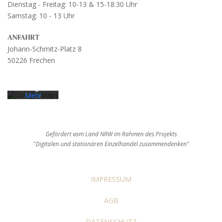
Dienstag - Freitag: 10-13 & 15-18:30 Uhr
Samstag: 10 - 13 Uhr
Mit dem
Laden der
Karte
ANFAHRT
akzeptieren
Johann-Schmitz-Platz 8
Sie die
50226 Frechen
Datenschut
zerklärung
von
Google.
Mehr
erfahren
Karte
laden
Gefördert vom Land NRW im Rahmen des Projekts
"Digitalen und stationären Einzelhandel zusammendenken"
Google
Maps immer
entsperren
IMPRESSUM
AGB
DATENSCHUTZ