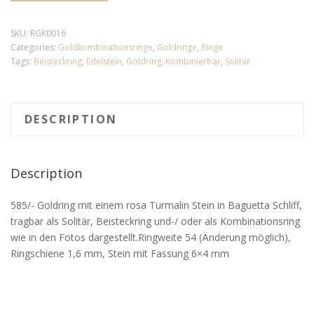
SKU:
RGK0016
Categories:
Goldkombinationsringe
,
Goldringe
,
Ringe
Tags:
Beisteckring
,
Edelstein
,
Goldring
,
Kombinierbar
,
Solitär
DESCRIPTION
Description
585/- Goldring mit einem rosa Turmalin Stein in Baguetta Schliff,
tragbar als Solitär, Beisteckring und-/ oder als Kombinationsring
wie in den Fotos dargestellt.Ringweite 54 (Änderung möglich),
Ringschiene 1,6 mm, Stein mit Fassung 6×4 mm