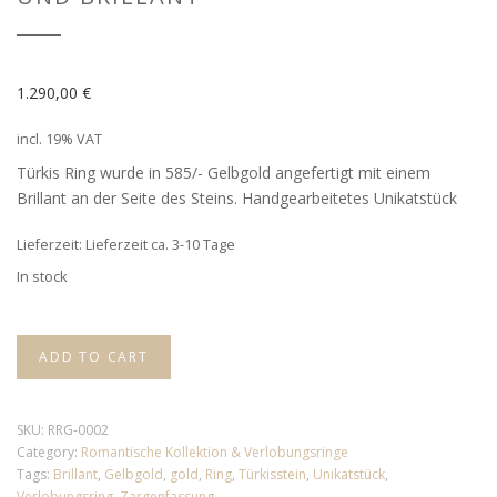
1.290,00
€
incl. 19% VAT
Türkis Ring wurde in 585/- Gelbgold angefertigt mit einem
Brillant an der Seite des Steins. Handgearbeitetes Unikatstück
Lieferzeit: Lieferzeit ca. 3-10 Tage
In stock
ADD TO CART
SKU:
RRG-0002
Category:
Romantische Kollektion & Verlobungsringe
Tags:
Brillant
,
Gelbgold
,
gold
,
Ring
,
Türkisstein
,
Unikatstück
,
Verlobungsring
,
Zargenfassung