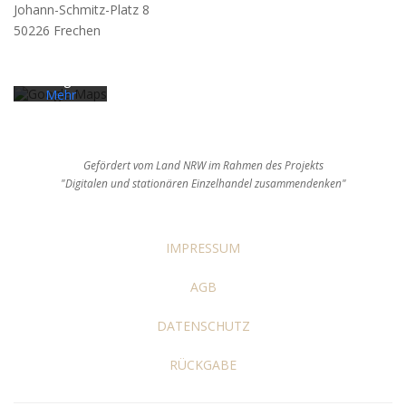
akzeptieren
Johann-Schmitz-Platz 8
Sie die
50226 Frechen
Datenschut
zerklärung
von
Google.
Mehr
erfahren
Karte
laden
Gefördert vom Land NRW im Rahmen des Projekts
"Digitalen und stationären Einzelhandel zusammendenken"
Google
Maps immer
entsperren
IMPRESSUM
AGB
DATENSCHUTZ
RÜCKGABE