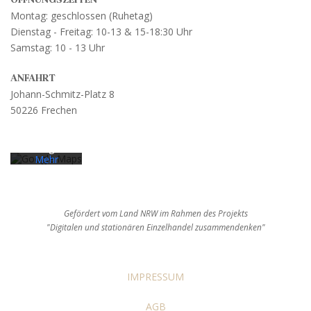
Montag: geschlossen (Ruhetag)
Dienstag - Freitag: 10-13 & 15-18:30 Uhr
Samstag: 10 - 13 Uhr
Mit dem
Laden der
Karte
ANFAHRT
akzeptieren
Johann-Schmitz-Platz 8
Sie die
50226 Frechen
Datenschut
zerklärung
von
Google.
Mehr
erfahren
Karte
laden
Gefördert vom Land NRW im Rahmen des Projekts
"Digitalen und stationären Einzelhandel zusammendenken"
Google
Maps immer
entsperren
IMPRESSUM
AGB