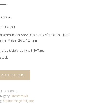
79,38
€
cl. 19% VAT
rschmuck in 585/- Gold angefertigt mit Jade
teine Maße: 26 x 12 mm
eferzeit: Lieferzeit ca. 3-10 Tage
 stock
ADD TO CART
U:
OHG0009
tegory:
Ohrschmuck
g:
Goldohrringe mit Jade