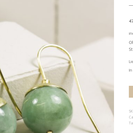
4
in
Oh
S
Li
In
SK
Ca
Ta