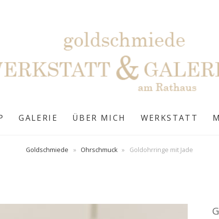
P
GALERIE
ÜBER MICH
WERKSTATT
Goldschmiede
»
Ohrschmuck
»
Goldohrringe mit Jade
G