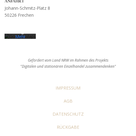
Karte
ANFAHRT
akzeptieren
Johann-Schmitz-Platz 8
Sie die
50226 Frechen
Datenschut
zerklärung
von
Google.
Mehr
erfahren
Karte
laden
Gefördert vom Land NRW im Rahmen des Projekts
"Digitalen und stationären Einzelhandel zusammendenken"
Google
Maps immer
entsperren
IMPRESSUM
AGB
DATENSCHUTZ
RÜCKGABE