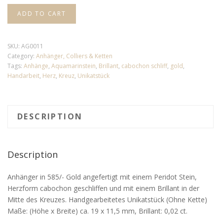
ADD TO CART
SKU:
AG0011
Category:
Anhänger, Colliers & Ketten
Tags:
Anhänge
,
Aquamarinstein
,
Brillant
,
cabochon schliff
,
gold
,
Handarbeit
,
Herz
,
Kreuz
,
Unikatstück
DESCRIPTION
Description
Anhänger in 585/- Gold angefertigt mit einem Peridot Stein,
Herzform cabochon geschliffen und mit einem Brillant in der
Mitte des Kreuzes. Handgearbeitetes Unikatstück (Ohne Kette)
Maße: (Höhe x Breite) ca. 19 x 11,5 mm, Brillant: 0,02 ct.