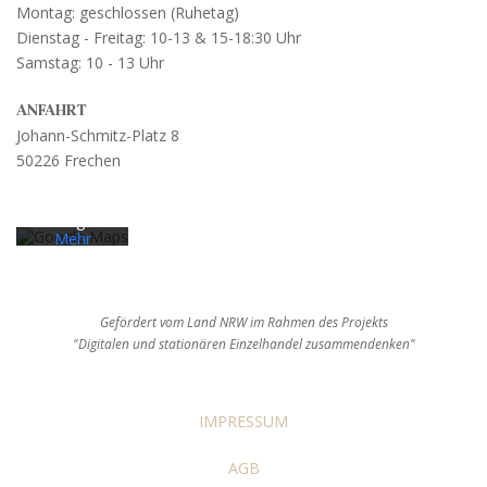
Montag: geschlossen (Ruhetag)
Dienstag - Freitag: 10-13 & 15-18:30 Uhr
Samstag: 10 - 13 Uhr
Mit dem
Laden der
Karte
ANFAHRT
akzeptieren
Johann-Schmitz-Platz 8
Sie die
50226 Frechen
Datenschut
zerklärung
von
Google.
Mehr
erfahren
Karte
laden
Gefördert vom Land NRW im Rahmen des Projekts
"Digitalen und stationären Einzelhandel zusammendenken"
Google
Maps immer
entsperren
IMPRESSUM
AGB